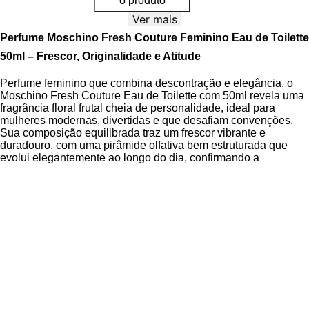
o produto
Ver mais
Perfume Moschino Fresh Couture Feminino Eau de Toilette
50ml – Frescor, Originalidade e Atitude
Perfume feminino que combina descontração e elegância, o
Moschino Fresh Couture Eau de Toilette com 50ml revela uma
fragrância floral frutal cheia de personalidade, ideal para
mulheres modernas, divertidas e que desafiam convenções.
Sua composição equilibrada traz um frescor vibrante e
duradouro, com uma pirâmide olfativa bem estruturada que
evolui elegantemente ao longo do dia, confirmando a
identidade irreverente da grife italiana.
A essência abre com o brilho cítrico da bergamota e
mandarina, realçado pelo toque exótico do ylang-ylang,
criando uma entrada cativante e luminosa. No coração, a
doçura suave da framboesa encontra a delicadeza da peônia
branca e o charme do osmanthus, formando um buquê floral-
frutal com equilíbrio perfeito entre leveza e intensidade,
enquanto as notas de fundo de cedro, patchouli branco e
ambroxan trazem uma base limpa e moderna, marcante sem
ser pesada.