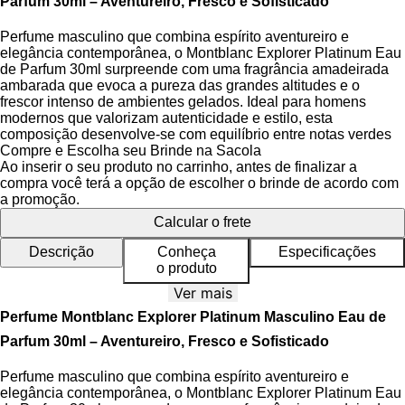
Parfum 30ml – Aventureiro, Fresco e Sofisticado
Perfume masculino que combina espírito aventureiro e
elegância contemporânea, o Montblanc Explorer Platinum Eau
de Parfum 30ml surpreende com uma fragrância amadeirada
ambarada que evoca a pureza das grandes altitudes e o
frescor intenso de ambientes gelados. Ideal para homens
modernos que valorizam autenticidade e estilo, esta
composição desenvolve-se com equilíbrio entre notas verdes
cintilantes e uma base amadeirada intensa, projetando uma
Compre e Escolha seu Brinde na Sacola
aura de confiança e distinção.
Ao inserir o seu produto no carrinho, antes de finalizar a
compra você terá a opção de escolher o brinde de acordo com
Inspirada nas montanhas italianas, a fragrância revela uma
a promoção.
pirâmide olfativa bem estruturada, onde as notas de topo de
Calcular o frete
folhas de violeta e toranja introduzem um impacto cristalino,
seguido pelo coração aromático-amadeirado da sálvia
Descrição
Conheça
Especificações
esclaréia e cedro do Alasca. As notas de fundo de madeira de
o produto
cedro e musgo conferem profundidade e elegância, criando
Ver mais
uma evolução harmoniosa que se adapta à pele com precisão
e refinamento ao longo do tempo.
Perfume Montblanc Explorer Platinum Masculino Eau de
Parfum 30ml – Aventureiro, Fresco e Sofisticado
O frasco, com design inspirado na pulseira do relógio
Montblanc 1858 Geosphere, apresenta uma luva prateada
Perfume masculino que combina espírito aventureiro e
texturizada que remete ao desafio do Seven Summit. A tampa
elegância contemporânea, o Montblanc Explorer Platinum Eau
metálica com o icônico emblema branco da marca reforça o