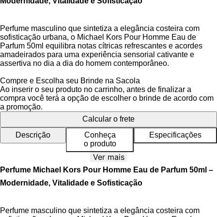
Modernidade, Vitalidade e Sofisticação
Perfume masculino que sintetiza a elegância costeira com
sofisticação urbana, o Michael Kors Pour Homme Eau de
Parfum 50ml equilibra notas cítricas refrescantes e acordes
amadeirados para uma experiência sensorial cativante e
assertiva no dia a dia do homem contemporâneo.
Esta fragrância Aromática Aquática revela uma personalidade
Compre e Escolha seu Brinde na Sacola
dinâmica, transmitindo a energia pulsante do oceano aliada à
Ao inserir o seu produto no carrinho, antes de finalizar a
confiança de quem domina seu espaço. Sua pirâmide olfativa
compra você terá a opção de escolher o brinde de acordo com
inteligente cria uma impressão duradoura, ideal para homens
a promoção.
que buscam expressar autenticidade sem abrir mão da
Calcular o frete
distinção em ambientes profissionais e sociais.
Descrição
Conheça
Especificações
A embalagem minimalista em vidro transparente com detalhes
o produto
metálicos e tampa magnética reflete a identidade urbana da
Ver mais
fragrância, combinando praticidade com um toque de luxo
discreto. Seu design ergonômico e acabamento premium
Perfume Michael Kors Pour Homme Eau de Parfum 50ml –
tornam o frasco um objeto de desejo para colecionadores de
Modernidade, Vitalidade e Sofisticação
perfumaria refinada.
Ao aplicar o Michael Kors Pour Homme, você experimenta
Perfume masculino que sintetiza a elegância costeira com
uma jornada olfativa que evolui suavemente – das notas