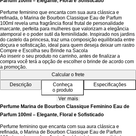
Parfum 100ml – Elegante, Floral e Sofisticado
Perfume feminino que encanta com sua aura clássica e
refinada, o Marina de Bourbon Classique Eau de Parfum
100ml revela uma fragrância floral frutal de personalidade
marcante, perfeita para mulheres que valorizam a elegância
atemporal e o poder sutil da feminilidade. Inspirado nos jardins
do castelo da princesa, traz uma composição equilibrada entre
doçura e sofisticação, ideal para quem deseja deixar um rastro
de distinção e bom gosto em cada passo.
Compre e Escolha seu Brinde na Sacola
Ao inserir o seu produto no carrinho, antes de finalizar a
A fragrância se desenvolve em uma pirâmide olfativa
compra você terá a opção de escolher o brinde de acordo com
cuidadosamente estruturada, onde as notas frutais suaves se
a promoção.
entrelaçam com buquês florais delicados, criando uma
Calcular o frete
experiência sensorial envolvente. Com base cremosa e
ligeiramente adocicada, a essência revela camadas que
Descrição
Conheça
Especificações
evoluem com elegância ao longo do tempo, destacando sua
o produto
sofisticação e conexão com a realeza francesa. A família
Ver mais
olfativa floral frutal é perfeita para transmitir feminilidade com
equilíbrio e classe.
Perfume Marina de Bourbon Classique Feminino Eau de
Parfum 100ml – Elegante, Floral e Sofisticado
O frasco em formato de lua crescente é uma homenagem à
natureza e ao simbolismo da beleza eterna, com linhas suaves
Perfume feminino que encanta com sua aura clássica e
que remetem à graça feminina. Apresentado em caixa nas
refinada, o Marina de Bourbon Classique Eau de Parfum
cores branca e azul, combina pureza e serenidade, reforçando