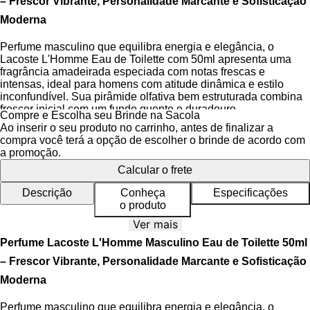
– Frescor Vibrante, Personalidade Marcante e Sofisticação
Moderna
Perfume masculino que equilibra energia e elegância, o
Lacoste L'Homme Eau de Toilette com 50ml apresenta uma
fragrância amadeirada especiada com notas frescas e
intensas, ideal para homens com atitude dinâmica e estilo
inconfundível. Sua pirâmide olfativa bem estruturada combina
frescor inicial com um fundo quente e duradouro,
Compre e Escolha seu Brinde na Sacola
proporcionando uma impressão equilibrada entre vitalidade e
Ao inserir o seu produto no carrinho, antes de finalizar a
sofisticação.
compra você terá a opção de escolher o brinde de acordo com
a promoção.
A fragrância se abre com um acorde vibrante de mandarina,
Calcular o frete
laranja doce e ruibarbo, que imediatamente desperta os
sentidos com um frescor suave e convidativo. No coração, a
Descrição
Conheça
Especificações
pimenta preta e o gengibre amplificam a intensidade, trazendo
o produto
um toque picante e moderno que define a personalidade do
perfume. A base, composta por cedro, âmbar seco e baunilha,
Ver mais
confere uma evolução profunda e elegante, com presença
Perfume Lacoste L'Homme Masculino Eau de Toilette 50ml
refinada e envolvente.
– Frescor Vibrante, Personalidade Marcante e Sofisticação
O frasco segue o design icônico da marca, com linhas retas e
Moderna
limpas que transmitem masculinidade e modernidade. O
símbolo do crocodilo Lacoste em tom metálico destaca-se no
Perfume masculino que equilibra energia e elegância, o
vidro transparente, reforçando a identidade esportiva e