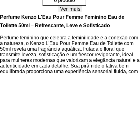
o produto
Ver mais
Perfume Kenzo L'Eau Pour Femme Feminino Eau de
Toilette 50ml – Refrescante, Leve e Sofisticado
Perfume feminino que celebra a feminilidade e a conexão com
a natureza, o Kenzo L'Eau Pour Femme Eau de Toilette com
50ml revela uma fragrância aquática, frutada e floral que
transmite leveza, sofisticação e um frescor revigorante, ideal
para mulheres modernas que valorizam a elegância natural e a
autenticidade em cada detalhe. Sua pirâmide olfativa bem
equilibrada proporciona uma experiência sensorial fluida, com
notas que se desdobram suavemente na pele, criando uma
aura de serenidade e feminilidade pura.
Criada pelo renomado perfumista Olivier Cresp, esta Eau de
Toilette combina a doçura do pêssego com a pureza da vitória-
régia e o toque gelado da hortelã, evocando a sensação de
água corrente sobre pétalas ao amanhecer. A família olfativa
aquática-frutada-floral é construída em camadas sutis, nas
quais as notas de topo cítricas e picantes abrem caminho para
um coração floral delicado, enquanto a base amadeirada e
almíscarada garante equilíbrio e uma transição harmoniosa ao
longo do dia.