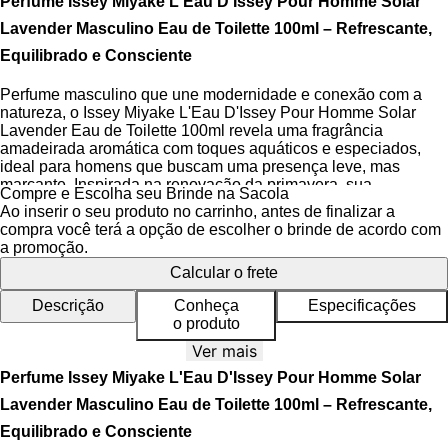
Perfume Issey Miyake L'Eau D'Issey Pour Homme Solar
Lavender Masculino Eau de Toilette 100ml – Refrescante,
Equilibrado e Consciente
Perfume masculino que une modernidade e conexão com a
natureza, o Issey Miyake L'Eau D'Issey Pour Homme Solar
Lavender Eau de Toilette 100ml revela uma fragrância
amadeirada aromática com toques aquáticos e especiados,
ideal para homens que buscam uma presença leve, mas
marcante. Inspirada na renovação da primavera, sua
Compre e Escolha seu Brinde na Sacola
composição combina contraste e harmonia entre o frescor da
Ao inserir o seu produto no carrinho, antes de finalizar a
água e o calor do sol, criando uma experiência olfativa
compra você terá a opção de escolher o brinde de acordo com
dinâmica e envolvente.
a promoção.
Calcular o frete
A fragrância abre com a pimenta de Sichuan, trazendo um
toque picante e moderno que desperta os sentidos, seguido
Descrição
Conheça
Especificações
pela lavanda francesa 100% natural no coração, que revela
o produto
sua potência aromática com elegância. O acorde de cedro na
base estrutura a pirâmide olfativa com solidez, conferindo
Ver mais
personalidade amadeirada e prolongando a evolução da
Perfume Issey Miyake L'Eau D'Issey Pour Homme Solar
fragrância na pele, enquanto a família olfativa Amadeirado
Aromático destaca o equilíbrio entre notas vivas e profundas.
Lavender Masculino Eau de Toilette 100ml – Refrescante,
Equilibrado e Consciente
O frasco é uma homenagem à natureza: vidro transparente que