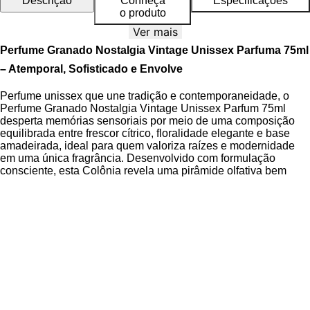
Descrição
Conheça
Especificações
o produto
Ver mais
Perfume Granado Nostalgia Vintage Unissex Parfuma 75ml
– Atemporal, Sofisticado e Envolve
Perfume unissex que une tradição e contemporaneidade, o
Perfume Granado Nostalgia Vintage Unissex Parfum 75ml
desperta memórias sensoriais por meio de uma composição
equilibrada entre frescor cítrico, floralidade elegante e base
amadeirada, ideal para quem valoriza raízes e modernidade
em uma única fragrância. Desenvolvido com formulação
consciente, esta Colônia revela uma pirâmide olfativa bem
estruturada, que evolui suavemente na pele, oferecendo uma
experiência olfativa rica e emocional.
A essência combina notas de topo cítricas e especiadas, com
bergamota, tangerina e pimenta rosa, criando um impacto
inicial vibrante e sofisticado. No coração, o lírio, a flor de
laranjeira e as rosas brancas formam um buquê floral puro e
envolvente, enquanto as notas de fundo de cashmeran, âmbar
e musk estabelecem uma base macia, confortável e duradoura,
perfeita para um desempenho harmonioso ao longo do dia.