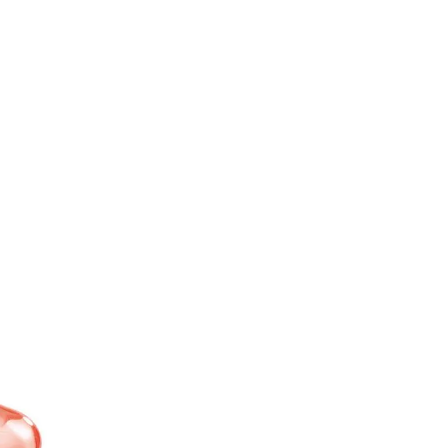
Parfum
90ml