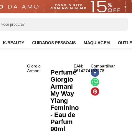
CARE
K-BEAUTY
CUIDADOS PESSOAIS
MAQUIAG
Giorgio
EAN
:
Compart
Armani
3614274192278
Perfume
Giorgio
Armani
My Way
Ylang
Feminino
- Eau de