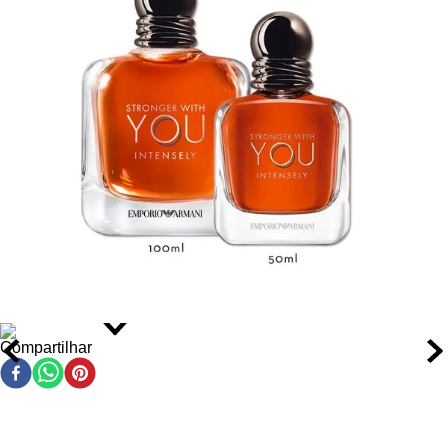
Fragrância com intensidade alta e projeção moderada,
ideal para ocasiões que exigem presença marcante.
Tempo de fixação de 10 a 12 horas na pele, garantindo
experiência olfativa contínua mesmo após atividades
diárias.
Pirâmide Olfativa
Notas de Topo:
Pimenta rosa e bagas de zimbro, que
Compartilhar
oferecem um frescor especiado e uma entrada cativante
com resquícios herbais de violeta.
Notas de Coração:
Lavanda, sálvia e caramelo toffee,
criando uma fusão aromática quente e adocicada que