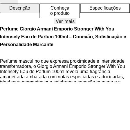
Descrição
Conheça
Especificações
o produto
Ver mais
Perfume Giorgio Armani Emporio Stronger With You
Intensely Eau de Parfum 100ml – Conexão, Sofisticação e
Personalidade Marcante
Perfume masculino que expressa proximidade e intensidade
transformadora, o Giorgio Armani Emporio Stronger With You
Intensely Eau de Parfum 100ml revela uma fragrância
amadeirada ambarada com notas especiadas e adocicadas,
ideal para momentos que celebram a conexão humana e a
confiança mútua.
Desenvolvido para homens que valorizam a elegância discreta
e a profundidade emocional, este perfume unifica contrastes
olfativos com maestria: a picância vibrante das notas iniciais
harmoniza-se com a doçura envolvente das notas finais,
criando uma narrativa sensorial que evolui naturalmente na
pele. Sua personalidade combina ousadia e ternura,
traduzindo a essência de relacionamentos autênticos através