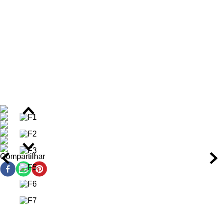
patchouli amplificam a sensualidade discreta da fragrância.
O frasco de vidro, com design moderno e linhas limpas, reflete
a identidade da linha Acqua di Giò, combinando elegância
minimalista e durabilidade. A tampa preta acetinada e os
detalhes prateados criam um contraste visual que simboliza a
dualidade entre força e frescor, enquanto o aspecto
recarregável do frasco reforça o compromisso da marca com a
sustentabilidade e o luxo consciente.
Desenvolvido com fixação prolongada, este Eau de Parfum
oferece intensidade alta e projeção equilibrada, ideal para
acompanhar o homem contemporâneo em diferentes
momentos do dia. Perfume original, importado e autêntico, com
fórmula criada para homens que buscam uma identidade
olfativa clara, duradoura e conectada à natureza.
Compartilhar
Intensidade e Tempo de Fixação do Perfume
Fragrância de intensidade alta, com projeção moderada
a forte e presença consistente ao longo do tempo.