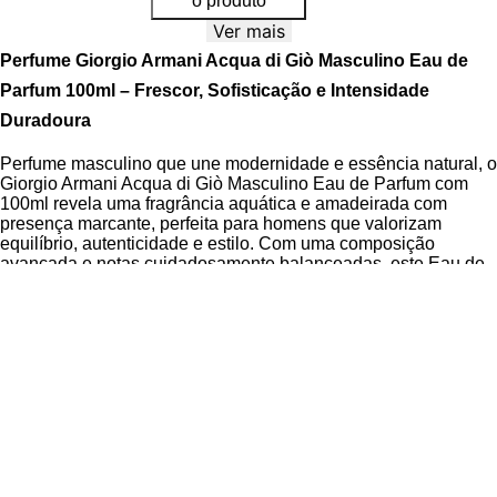
o produto
Ver mais
Perfume Giorgio Armani Acqua di Giò Masculino Eau de
Parfum 100ml – Frescor, Sofisticação e Intensidade
Duradoura
Perfume masculino que une modernidade e essência natural, o
Giorgio Armani Acqua di Giò Masculino Eau de Parfum com
100ml revela uma fragrância aquática e amadeirada com
presença marcante, perfeita para homens que valorizam
equilíbrio, autenticidade e estilo. Com uma composição
avançada e notas cuidadosamente balanceadas, este Eau de
Parfum oferece uma experiência olfativa profunda, evoluindo
suavemente na pele e mantendo sua elegância ao longo do
dia.
A essência deste perfume é construída sobre uma pirâmide
olfativa sofisticada, onde o frescor das notas de topo se funde
harmoniosamente com acordes marinhos e aromáticos no
coração, sustentados por uma base amadeirada e mineral. Sua
família olfativa aquática amadeirada destaca-se pela fusão
inovadora entre o mar e a terra, com o cedro e o vetiver
trazendo estrutura e profundidade, enquanto o almíscar e o