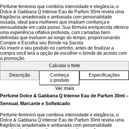
Perfume feminino que combina intensidade e elegância, o
Dolce & Gabbana Q Intense Eau de Parfum 30ml revela uma
fragrância amadeirada e ambarada com personalidade
ousada, ideal para mulheres que irradiam confiança e
sensualidade em cada passo. Sua fórmula enriquecida oferece
uma experiência olfativa profunda, com camadas bem
definidas que evoluem ao longo do tempo, proporcionando
uma presença marcante e inesquecível.
Compre e Escolha seu Brinde na Sacola
Ao inserir o seu produto no carrinho, antes de finalizar a
Esta versão intensa da linha Q by Dolce & Gabbana amplifica
compra você terá a opção de escolher o brinde de acordo com
as características originais com maior concentração e
a promoção.
projeção, destacando-se por sua essência quente de cereja
Calcular o frete
negra combinada com heliotrópio, criando um contraste entre
doçura e sensualidade. As notas ambaradas e amadeiradas
Descrição
Conheça
Especificações
conferem uma base duradoura, enquanto a elegância da rosa,
o produto
jasmim e tuberosa se revela no coração, elevando a
Ver mais
sofisticação da composição.
Perfume Dolce & Gabbana Q Intense Eau de Parfum 30ml –
O frasco, fiel ao design icônico da coleção, apresenta um tom
Sensual, Marcante e Sofisticado
vermelho intenso que evoca a cor da cereja, simbolizando
paixão e ousadia. A tampa em formato de coroa dourada com
Perfume feminino que combina intensidade e elegância, o
detalhes vermelhos remete à realeza e ao luxo, tornando o
Dolce & Gabbana Q Intense Eau de Parfum 30ml revela uma
perfume não apenas uma fragrância, mas uma verdadeira peça
fragrância amadeirada e ambarada com personalidade
de desejo para a penteadeira.