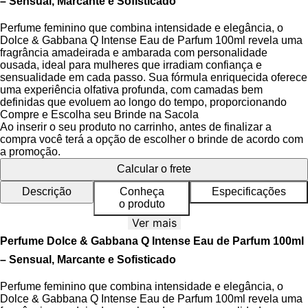
– Sensual, Marcante e Sofisticado
Perfume feminino que combina intensidade e elegância, o
Dolce & Gabbana Q Intense Eau de Parfum 100ml revela uma
fragrância amadeirada e ambarada com personalidade
ousada, ideal para mulheres que irradiam confiança e
sensualidade em cada passo. Sua fórmula enriquecida oferece
uma experiência olfativa profunda, com camadas bem
definidas que evoluem ao longo do tempo, proporcionando
uma presença marcante e inesquecível.
Compre e Escolha seu Brinde na Sacola
Ao inserir o seu produto no carrinho, antes de finalizar a
Esta versão intensa da linha Q by Dolce & Gabbana amplifica
compra você terá a opção de escolher o brinde de acordo com
as características originais com maior concentração e
a promoção.
projeção, destacando-se por sua essência quente de cereja
Calcular o frete
negra combinada com heliotrópio, criando um contraste entre
doçura e sensualidade. As notas ambaradas e amadeiradas
Descrição
Conheça
Especificações
conferem uma base duradoura, enquanto a elegância da rosa,
o produto
jasmim e tuberosa se revela no coração, elevando a
Ver mais
sofisticação da composição.
Perfume Dolce & Gabbana Q Intense Eau de Parfum 100ml
O frasco, fiel ao design icônico da coleção, apresenta um tom
– Sensual, Marcante e Sofisticado
vermelho intenso que evoca a cor da cereja, simbolizando
paixão e ousadia. A tampa em formato de coroa dourada com
Perfume feminino que combina intensidade e elegância, o
detalhes vermelhos remete à realeza e ao luxo, tornando o
Dolce & Gabbana Q Intense Eau de Parfum 100ml revela uma
perfume não apenas uma fragrância, mas uma verdadeira peça