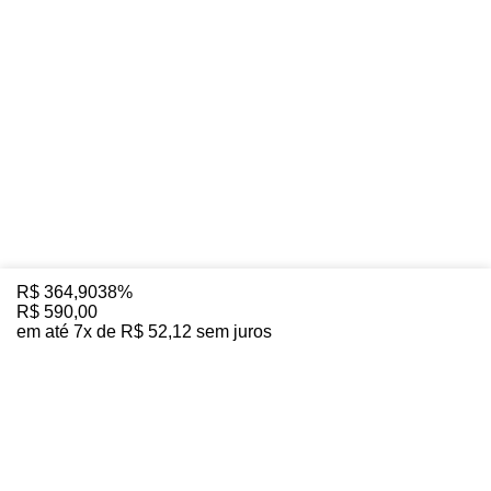
R$
364
,
90
38%
R$
590
,
00
em até
7
x de
R$
52
,
12
sem juros