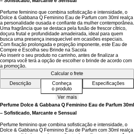
– Sofisticado, Marcante e Sensual
Perfume feminino que combina sofisticação e intensidade, o
Dolce & Gabbana Q Feminino Eau de Parfum com 30ml realça
a personalidade ousada e confiante da mulher contemporânea.
Uma fragrância que se destaca pela fusão de frescor cítrico,
doçura frutal e profundidade amadeirada, ideal para quem
busca uma presença inesquecível em ocasiões especiais.
Com fixação prolongada e projeção imponente, este Eau de
Parfum é a escolha perfeita para quem deseja transmitir
Compre e Escolha seu Brinde na Sacola
elegância e poder.
Ao inserir o seu produto no carrinho, antes de finalizar a
compra você terá a opção de escolher o brinde de acordo com
A composição do Dolce & Gabbana Q desperta emoções
a promoção.
intensas, evocando a paixão e a energia de uma rainha
Calcular o frete
moderna. Suas notas se desdobram em uma pirâmide olfativa
equilibrada, que combina o toque vibrante do limão siciliano
Descrição
Conheça
Especificações
com a intensidade da cereja e o aconchego do almíscar e do
o produto
cedro. Cada aplicação revela camadas distintas, criando uma
Ver mais
experiência sensorial rica e sofisticada.
Perfume Dolce & Gabbana Q Feminino Eau de Parfum 30ml
O frasco de vidro pesado e a tampa dourada, que remete a
– Sofisticado, Marcante e Sensual
uma coroa real com detalhes em vermelho cereja, refletem a
identidade da fragrância: luxo, poder e sedução. Um design
Perfume feminino que combina sofisticação e intensidade, o
que transcende o visual, tornando o perfume também um
Dolce & Gabbana Q Feminino Eau de Parfum com 30ml realça
objeto de desejo e estilo. A tonalidade rosada da fragrância