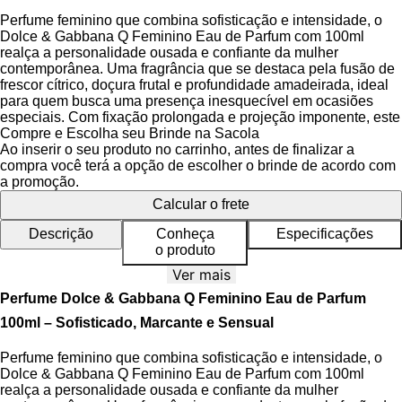
Perfume feminino que combina sofisticação e intensidade, o
Dolce & Gabbana Q Feminino Eau de Parfum com 100ml
realça a personalidade ousada e confiante da mulher
contemporânea. Uma fragrância que se destaca pela fusão de
frescor cítrico, doçura frutal e profundidade amadeirada, ideal
para quem busca uma presença inesquecível em ocasiões
especiais. Com fixação prolongada e projeção imponente, este
Eau de Parfum é a escolha perfeita para quem deseja
Compre e Escolha seu Brinde na Sacola
transmitir elegância e poder.
Ao inserir o seu produto no carrinho, antes de finalizar a
compra você terá a opção de escolher o brinde de acordo com
A composição do Dolce & Gabbana Q desperta emoções
a promoção.
intensas, evocando a paixão e a energia de uma rainha
Calcular o frete
moderna. Suas notas se desdobram em uma pirâmide olfativa
equilibrada, que combina o toque vibrante do limão siciliano
Descrição
Conheça
Especificações
com a intensidade da cereja e o aconchego do almíscar e do
o produto
cedro. Cada aplicação revela camadas distintas, criando uma
Ver mais
experiência sensorial rica e sofisticada.
Perfume Dolce & Gabbana Q Feminino Eau de Parfum
O frasco de vidro pesado e a tampa dourada, que remete a
100ml – Sofisticado, Marcante e Sensual
uma coroa real com detalhes em vermelho cereja, refletem a
identidade da fragrância: luxo, poder e sedução. Um design
Perfume feminino que combina sofisticação e intensidade, o
que transcende o visual, tornando o perfume também um
Dolce & Gabbana Q Feminino Eau de Parfum com 100ml
objeto de desejo e estilo. A tonalidade rosada da fragrância
realça a personalidade ousada e confiante da mulher
completa a aura de feminilidade ousada e elegância ousada.