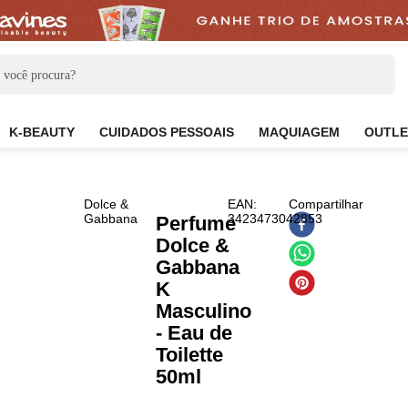
CARE
K-BEAUTY
CUIDADOS PESSOAIS
MAQUIAG
Dolce &
EAN
:
Compar
Gabbana
3423473042853
Perfume
Dolce &
Gabbana
K
Masculino
- Eau de
Toilette