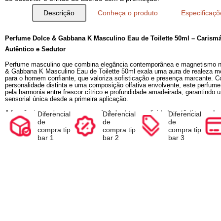
Compre e Escolha seu Brinde na Sacola
Ao inserir o seu produto no carrinho, antes de finalizar a com
de escolher o brinde de acordo com a promoção.
Descrição
Conheça o produto
Espec
Diferencial
Diferencial
Diferencia
Perfume Dolce & Gabbana K Masculino Eau de Toilette 5
de
de
de
Autêntico e Sedutor
compra tip
compra tip
compra ti