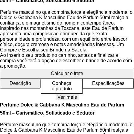
50ml – Carismático, Sofisticado e Sedutor
Perfume masculino que combina força e elegância moderna, o
Dolce & Gabbana K Masculino Eau de Parfum 50ml realça a
confiança e o magnetismo do homem contemporâneo.
Inspirado nas montanhas da Toscana, este Eau de Parfum
apresenta uma composição enriquecida que exala
personalidade e profundeza, com um equilíbrio entre frescor
cítrico, doçura cremosa e notas amadeiradas intensas. Um
diferencial entre as fragrâncias masculinas, ideal para quem
Compre e Escolha seu Brinde na Sacola
busca uma assinatura olfativa distinta e marcante.
Ao inserir o seu produto no carrinho, antes de finalizar a
compra você terá a opção de escolher o brinde de acordo com
A fragrância revela uma energia apaixonada desde as
a promoção.
primeiras notas, com uma pirâmide olfativa cuidadosamente
Calcular o frete
construída para evoluir ao longo do dia. Sua abertura vibrante
combina laranja sanguínea, limão siciliano e cardamomo,
Descrição
Conheça
Especificações
trazendo um frescor picante e envolvente. No coração, o néctar
o produto
de figo se funde à lavanda e gerânio, criando uma transição
Ver mais
suave e aromática, enquanto as notas de fundo de cedro,
pachulí e vetiver conferem uma base terrosa, robusta e de
Perfume Dolce & Gabbana K Masculino Eau de Parfum
longa duração.
50ml – Carismático, Sofisticado e Sedutor
O frasco, fiel ao design icônico da linha K, apresenta uma
Perfume masculino que combina força e elegância moderna, o
forma geométrica imponente, com um intenso azul régio que
Dolce & Gabbana K Masculino Eau de Parfum 50ml realça a
evoca nobreza e poder. A tampa com coroa banhada em prata