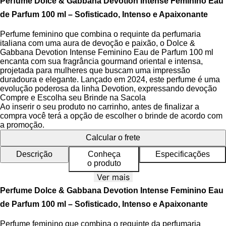
Perfume Dolce & Gabbana Devotion Intense Feminino Eau
de Parfum 100 ml – Sofisticado, Intenso e Apaixonante
Perfume feminino que combina o requinte da perfumaria
italiana com uma aura de devoção e paixão, o Dolce &
Gabbana Devotion Intense Feminino Eau de Parfum 100 ml
encanta com sua fragrância gourmand oriental e intensa,
projetada para mulheres que buscam uma impressão
duradoura e elegante. Lançado em 2024, este perfume é uma
evolução poderosa da linha Devotion, expressando devoção
não apenas ao estilo, mas à essência da sofisticação
Compre e Escolha seu Brinde na Sacola
mediterrânea.
Ao inserir o seu produto no carrinho, antes de finalizar a
compra você terá a opção de escolher o brinde de acordo com
A fragrância se destaca pela riqueza de sua composição e pelo
a promoção.
simbolismo de seu frasco, que incorpora o icônico "Coração
Calcular o frete
Sagrado" adornado em vidro âmbar vibrante, uma verdadeira
obra de arte que reflete o artesanato e o design italiano de alta-
Descrição
Conheça
Especificações
costura. Cada detalhe foi pensado para transmitir emoção,
o produto
força e dedicação, traduzindo em essência o espírito da mulher
Ver mais
contemporânea, cheia de autoconfiança e personalidade
marcante.
Perfume Dolce & Gabbana Devotion Intense Feminino Eau
de Parfum 100 ml – Sofisticado, Intenso e Apaixonante
As notas de avelã criam uma abertura gourmand irresistível,
enquanto a flor de laranjeira aporta um coração floral refinado,
Perfume feminino que combina o requinte da perfumaria
equilibrando doçura e elegância. A base quente e cremosa de