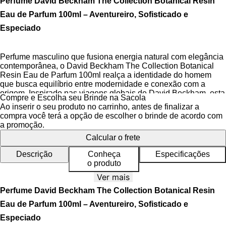
Perfume David Beckham The Collection Botanical Resin
Eau de Parfum 100ml – Aventureiro, Sofisticado e
Especiado
Perfume masculino que fusiona energia natural com elegância
contemporânea, o David Beckham The Collection Botanical
Resin Eau de Parfum 100ml realça a identidade do homem
que busca equilíbrio entre modernidade e conexão com a
origem. Inspirado nas viagens globais de David Beckham, esta
Compre e Escolha seu Brinde na Sacola
fragrância combina ingredientes botânicos selecionados com
Ao inserir o seu produto no carrinho, antes de finalizar a
técnica apurada, resultando em uma experiência olfativa que
compra você terá a opção de escolher o brinde de acordo com
evoca paisagens exóticas e a intensidade de novas
a promoção.
descobertas, ideal para quem valoriza sofisticação sem abrir
Calcular o frete
mão do espírito aventureiro.
Descrição
Conheça
Especificações
Com uma pirâmide olfativa estrategicamente construída,
o produto
Botanical Resin revela progressão impecável desde as notas
vibrantes de Grapefruit e Cardamomo até a base amadeirada e
Ver mais
aquecida do Sândalo e Patchouli. Sua composição equilibra
Perfume David Beckham The Collection Botanical Resin
frescor cítrico nas primeiras impressões com profundidade
especiada, criando uma assinatura olfativa única que se
Eau de Parfum 100ml – Aventureiro, Sofisticado e
adapta ao ritmo diário do homem contemporâneo, sem perder
Especiado
a identidade marcante.