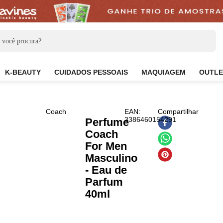
CARE
K-BEAUTY
CUIDADOS PESSOAIS
MAQUIAG
Coach
EAN
:
Compar
3386460154291
Perfume
Coach
For Men
Masculino
- Eau de
Parfum
40ml