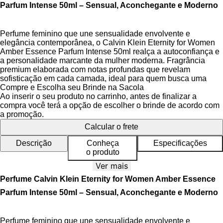
Parfum Intense 50ml – Sensual, Aconchegante e Moderno
Perfume feminino que une sensualidade envolvente e
elegância contemporânea, o Calvin Klein Eternity for Women
Amber Essence Parfum Intense 50ml realça a autoconfiança e
a personalidade marcante da mulher moderna. Fragrância
premium elaborada com notas profundas que revelam
sofisticação em cada camada, ideal para quem busca uma
assinatura olfativa única e memorável.
Compre e Escolha seu Brinde na Sacola
Ao inserir o seu produto no carrinho, antes de finalizar a
Sua pirâmide olfativa desvenda uma experiência sensorial
compra você terá a opção de escolher o brinde de acordo com
envolvente, começando pelas notas refrescantes de raiz de
a promoção.
angélica e ylang-ylang que emanam suavidade e elegância
Calcular o frete
imediatas. O coração aquecido pelo âmbar luxuoso e benjoim
cria um abraço sensual e reconfortante, enquanto a base
Descrição
Conheça
Especificações
amadeirada com baunilha e essências nobres garante fixação
o produto
duradoura e profundidade.
Ver mais
A embalagem em vidro burgúndio com detalhes metálicos
Perfume Calvin Klein Eternity for Women Amber Essence
prateados reflete a dualidade entre clássico e contemporâneo,
Parfum Intense 50ml – Sensual, Aconchegante e Moderno
simbolizando a essência da mulher que escolhe transitar entre
o cotidiano e o extraordinário com graça. Cada detalhe, desde
o formato minimalista até o toque final nas proporções, reforça
Perfume feminino que une sensualidade envolvente e
a identidade luxuosa da Calvin Klein.