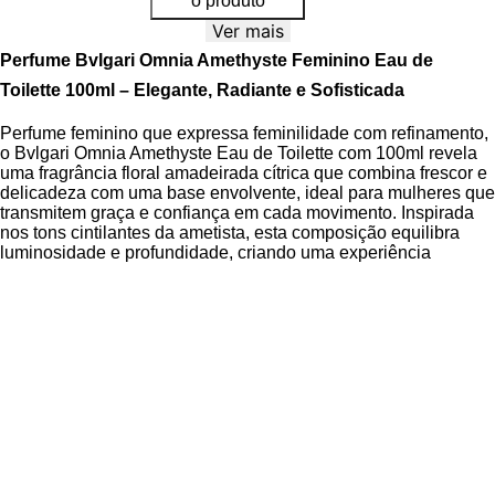
o produto
Ver mais
Perfume Bvlgari Omnia Amethyste Feminino Eau de
Toilette 100ml – Elegante, Radiante e Sofisticada
Perfume feminino que expressa feminilidade com refinamento,
o Bvlgari Omnia Amethyste Eau de Toilette com 100ml revela
uma fragrância floral amadeirada cítrica que combina frescor e
delicadeza com uma base envolvente, ideal para mulheres que
transmitem graça e confiança em cada movimento. Inspirada
nos tons cintilantes da ametista, esta composição equilibra
luminosidade e profundidade, criando uma experiência
sensorial única e memorável.
A essência de Bvlgari Omnia Amethyste destaca-se pela sua
pirâmide olfativa bem estruturada, onde as notas de topo de
toranja rosa e seiva verde oferecem uma abertura vibrante e
suave ao mesmo tempo, convidando às notas de coração de
flor de íris e botão de rosa da Bulgária, que trazem um buquê
floral nobre e aveludado. A transição para as notas de fundo de
heliotrópio e madeira solar é natural e harmoniosa, garantindo
uma evolução elegante e duradoura sobre a pele.
O frasco, em vidro de design icônico, é adornado com detalhes