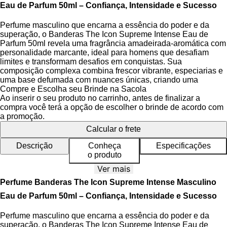
Eau de Parfum 50ml – Confiança, Intensidade e Sucesso
Perfume masculino que encarna a essência do poder e da
superação, o Banderas The Icon Supreme Intense Eau de
Parfum 50ml revela uma fragrância amadeirada-aromática com
personalidade marcante, ideal para homens que desafiam
limites e transformam desafios em conquistas. Sua
composição complexa combina frescor vibrante, especiarias e
uma base defumada com nuances únicas, criando uma
presença imponente e inconfundível que se destaca em
Compre e Escolha seu Brinde na Sacola
qualquer ambiente.
Ao inserir o seu produto no carrinho, antes de finalizar a
compra você terá a opção de escolher o brinde de acordo com
A fragrância abre com o frescor cítrico da bergamota e neroli,
a promoção.
equilibrado pelo calor do cardamomo e da pimenta rosa, que
Calcular o frete
imediatamente despertam os sentidos. No coração, um acorde
aromático de cipreste, alecrim, eucalipto, lavanda e sálvia se
Descrição
Conheça
Especificações
entrelaça com o inovador acorde de cannabis, trazendo
o produto
modernidade e ousadia à pirâmide olfativa. A base amplia a
Ver mais
sofisticação com patchouli, cedro, âmbar, fava tonka, musgo e
um acorde defumado, garantindo profundidade e riqueza
Perfume Banderas The Icon Supreme Intense Masculino
sensorial ao longo do tempo.
Eau de Parfum 50ml – Confiança, Intensidade e Sucesso
Apresentado em um frasco com acabamento degradê em azul
Perfume masculino que encarna a essência do poder e da
mate, o design transmite força e elegância contemporânea. A
superação, o Banderas The Icon Supreme Intense Eau de
icônica moeda The Icon integrada à embalagem simboliza a