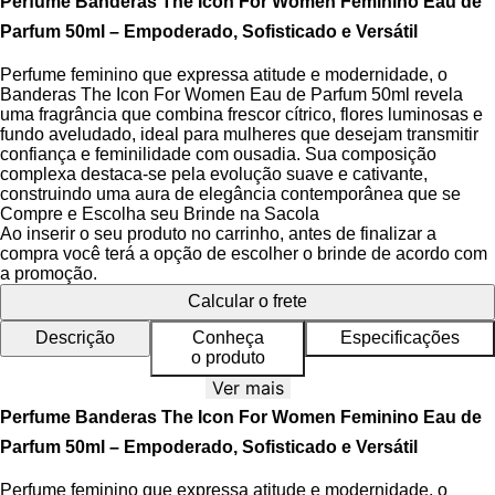
Perfume Banderas The Icon For Women Feminino Eau de
Parfum 50ml – Empoderado, Sofisticado e Versátil
Perfume feminino que expressa atitude e modernidade, o
Banderas The Icon For Women Eau de Parfum 50ml revela
uma fragrância que combina frescor cítrico, flores luminosas e
fundo aveludado, ideal para mulheres que desejam transmitir
confiança e feminilidade com ousadia. Sua composição
complexa destaca-se pela evolução suave e cativante,
construindo uma aura de elegância contemporânea que se
adapta com naturalidade ao perfil da mulher atual.
Compre e Escolha seu Brinde na Sacola
Ao inserir o seu produto no carrinho, antes de finalizar a
A essência se desenvolve em uma pirâmide olfativa bem
compra você terá a opção de escolher o brinde de acordo com
estruturada, começando com um acorde vibrante de
a promoção.
bergamota, tangerina e groselha negra, que entrega um frescor
Calcular o frete
dinâmico e envolto em sutilezas picantes. No coração, o
jasmim e a flor de laranjeira se entrelaçam com frésia e peônia,
Descrição
Conheça
Especificações
formando um buquê floral luminoso e sofisticado, enquanto
o produto
notas de lavanda acrescentam uma nuance rara e refinada ao
Ver mais
conjunto. O fundo é aconchegante e duradouro, com sândalo,
baunilha, almíscar e fava tonka, criando uma base gourmand e
Perfume Banderas The Icon For Women Feminino Eau de
amadeirada que aquece a fragrância e amplia sua presença.
Parfum 50ml – Empoderado, Sofisticado e Versátil
O frasco é uma declaração de estilo, com linhas curvas suaves
Perfume feminino que expressa atitude e modernidade, o
que remetem à feminilidade e força. O tom rosado translúcido