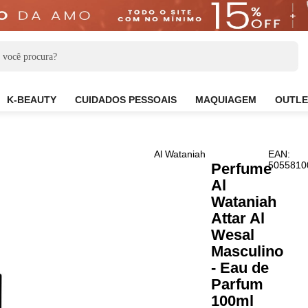
CARE
K-BEAUTY
CUIDADOS PESSOAIS
MAQUIAG
Al Wataniah
Perf
Al
Wata
Attar
Wesa
Masc
- Ea