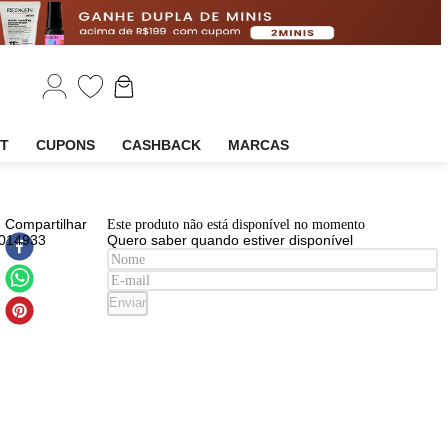
EM
OUTLET
CUPONS
CASHBACK
MARCAS
EAN
:
Compartilhar
Este produto não está disponível n
5055810014933
Quero saber quando estiver disp
ume
niah
Enviar
 Al
l
ulino
u de