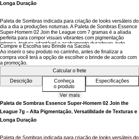
Longa Duração
Paleta de Sombras indicada para criação de looks versáteis do
dia a dia a produções noturnas. A Paleta de Sombras Essence
Super-Homem 02 Join the League com 7 gramas é a aliada
perfeita para compor visuais vibrantes com pigmentação
intensa, textura adaptável e acabamento duradouro, tudo
Compre e Escolha seu Brinde na Sacola
inspirado no universo heroico da DC Comics. Sua fórmula
Ao inserir o seu produto no carrinho, antes de finalizar a
desenvolvida para garantir cores vivas e transições suaves
compra você terá a opção de escolher o brinde de acordo com
atende desde maquiagens sutis até composições ousadas
a promoção.
com efeito profissional.
Calcular o frete
Desperte seu poder criativo com a paleta temática que une arte
Descrição
Conheça
Especificações
e tecnologia. Inspirada na iconicidade do Super-Homem, esta
o produto
edição especial traz nove tons em tons acolhedores que
remetem à força e elegância do personagem. As sombras em
Ver mais
texturas variadas – fosco, brilhante, metálico e a revolucionária
Paleta de Sombras Essence Super-Homem 02 Join the
fórmula creme-para-pó – proporcionam aplicação impecável,
permitindo construir camadas sem acumular ou borrar.
League 7g – Alta Pigmentação, Versatilidade de Texturas e
Longa Duração
Sua tecnologia avançada assegura cobertura média a alta com
apenas uma passada, enquanto os pigmentos micronizados
garantem uniformidade absoluta da cor. O acabamento
Paleta de Sombras indicada para criação de looks versáteis do
diversificado oferece flexibilidade para criar ilusões de ótica