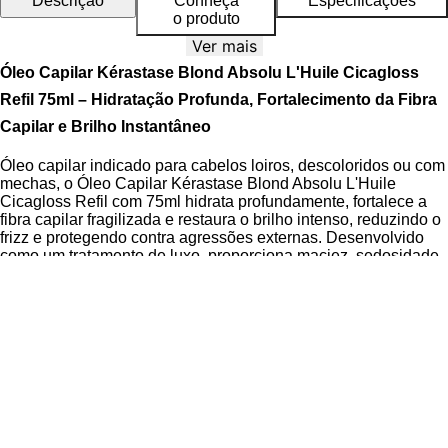
Descrição
Conheça
Especificações
o produto
Ver mais
Óleo Capilar Kérastase Blond Absolu L'Huile Cicagloss
Refil 75ml – Hidratação Profunda, Fortalecimento da Fibra
Capilar e Brilho Instantâneo
Óleo capilar indicado para cabelos loiros, descoloridos ou com
mechas, o Óleo Capilar Kérastase Blond Absolu L'Huile
Cicagloss Refil com 75ml hidrata profundamente, fortalece a
fibra capilar fragilizada e restaura o brilho intenso, reduzindo o
frizz e protegendo contra agressões externas. Desenvolvido
como um tratamento de luxo, proporciona maciez, sedosidade
e proteção térmica até 230 °C, ideal para manter os fios
saudáveis e radiantes após processos químicos.
A Linha Blond Absolu é formulada com tecnologias avançadas
que atuam diretamente na recuperação dos fios danificados
pela descoloração, com foco em reconstrução e proteção da
cutícula capilar. A
Tecnologia Cicagloss
combina ativos
reparadores que agem nas áreas mais sensíveis da fibra,
promovendo selamento imediato das pontas duplas e proteção
antioxidante contínua.