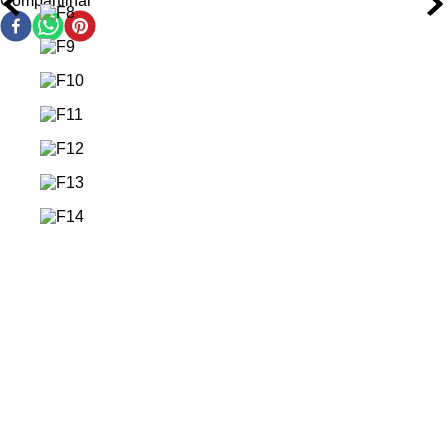
Compartilhar
Textura leve e não oleosa que não pesa os fios,
garantindo toque sedoso sem resíduos.
Ação/Resultado dos Ativos
Extrato de Flor de Edelweiss:
Rico em antioxidantes
naturais, protege a fibra capilar contra radicais livres e
ajuda a manter a integridade da cutícula.
Ácido Hialurônico:
Age como umectante poderoso,
retendo até 1000 vezes seu peso em água,
proporcionando hidratação profunda e duradoura.
Óleo de Semente de Girassol:
Rico em ácidos graxos
essenciais, nutre intensamente os fios, restaurando a
maciez e a elasticidade perdidas.
Vitamina E (Tocoferol):
Potente antioxidante que
protege os fios contra oxidação e desgaste ambiental,
mantendo a cor vibrante por mais tempo.
Como Usar o Óleo Capilar Kérastase Blond Absolu L'Huile
Cicagloss Refil