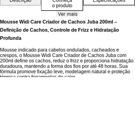
Descrição
Conheça
Especificações
o produto
Ver mais
Mousse Widi Care Criador de Cachos Juba 200ml –
Definição de Cachos, Controle de Frizz e Hidratação
Profunda
Mousse indicado para cabelos ondulados, cacheados e
crespos, o Mousse Widi Care Criador de Cachos Juba com
200ml define os cachos, reduz o frizz e proporciona hidratação
duradoura, mantendo a forma dos fios por até 48 horas. Sua
fórmula promove fixação leve, modelagem natural e proteção
térmica contra ferramentas de calor.
Desenvolvido com ingredientes 100% vegetais, o produto é
livre de sulfatos, parabenos e silicones, sendo Cruelty Free e
indicado para técnicas No Poo e Low Poo. A
Queratina
hidrolisada
presente na fórmula fortalece a fibra capilar,
enquanto o
Complexo Nutri-Lock
selada a cutícula capilar,
garantindo cachos mais macios, com brilho acetinado e
protegidos contra a desidratação diária. O Mousse é vegano,
dermatologicamente testado e possui pH balanceado entre 3,5
e 4,5, ideal para manter o equilíbrio do couro cabeludo e a