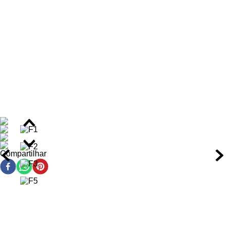
Rhubarb Bloom, que proporciona um agradável frescor durante
todo o dia.
Benefícios do Spray Voluminizador
Proporciona aumento visível de volume nas raízes desde
a primeira aplicação.
Redução de 70% do colapsamento do fio ao longo do
dia, mantendo o corpo por até 24 horas.
Fixação flexível que não endurece os fios, permitindo
movimento natural.
Fortalece a fibra capilar com proteínas vegetais
hidrolisadas, reduzindo a quebra por estresse mecânico.
Protege contra agressões diárias como poluição e calor
do secador, graças à ação antioxidante da vitamina E.
Compartilhar
Textura leve que não sobrecarrega os fios finos ou
sensíveis.
Melhora a resistência da cutícula capilar, prevenindo o
frizz em ambientes úmidos.