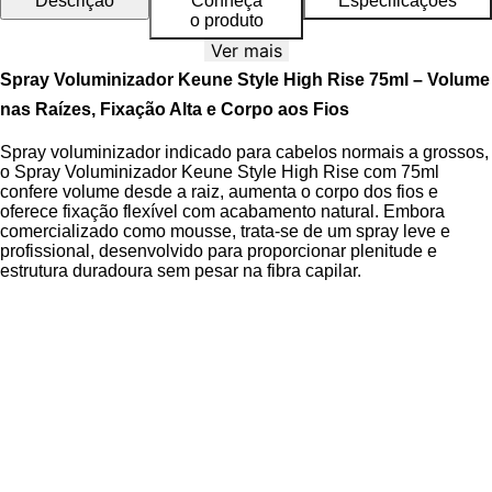
Descrição
Conheça
Especificações
o produto
Ver mais
Spray Voluminizador Keune Style High Rise 75ml – Volume
nas Raízes, Fixação Alta e Corpo aos Fios
Spray voluminizador indicado para cabelos normais a grossos,
o Spray Voluminizador Keune Style High Rise com 75ml
confere volume desde a raiz, aumenta o corpo dos fios e
oferece fixação flexível com acabamento natural. Embora
comercializado como mousse, trata-se de um spray leve e
profissional, desenvolvido para proporcionar plenitude e
estrutura duradoura sem pesar na fibra capilar.
A linha Keune Style combina inovação e desempenho
profissional, com fórmulas desenvolvidas para criar resultados
de salão com longa duração. O produto é vegano, livre de
parabenos e não testado em animais, garantindo qualidade
ética e eficácia comprovada. Sua
Tecnologia de Polímeros
Fixadores
atua na elevação estrutural dos fios, enquanto os
Ativos Vegetais Hidrolisados
fortalecem a fibra capilar e
protegem contra danos ambientais.
O Spray Voluminizador conta ainda com fragrância fresca