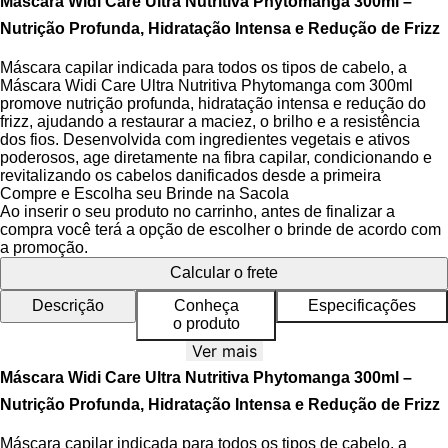
Máscara Widi Care Ultra Nutritiva Phytomanga 300ml –
Nutrição Profunda, Hidratação Intensa e Redução de Frizz
Máscara capilar indicada para todos os tipos de cabelo, a
Máscara Widi Care Ultra Nutritiva Phytomanga com 300ml
promove nutrição profunda, hidratação intensa e redução do
frizz, ajudando a restaurar a maciez, o brilho e a resistência
dos fios. Desenvolvida com ingredientes vegetais e ativos
poderosos, age diretamente na fibra capilar, condicionando e
revitalizando os cabelos danificados desde a primeira
aplicação.
Compre e Escolha seu Brinde na Sacola
Ao inserir o seu produto no carrinho, antes de finalizar a
A linha Phytomanga é formulada com base em ativos naturais
compra você terá a opção de escolher o brinde de acordo com
e sustentáveis que respeitam a saúde do couro cabeludo e dos
a promoção.
fios. A
Manteiga Vegetal de Manga
e o
Extrato de Pitanga
Calcular o frete
são os pilares da fórmula, responsáveis pela reposição de
lipídios essenciais e pela melhora na emoliência capilar. O
Descrição
Conheça
Especificações
produto é vegano, livre de sulfatos agressivos, petrolatos e
o produto
parabenos, totalmente liberado para técnicas de low e no poo,
Ver mais
além de ser dermatologicamente testado e não testado em
animais.
Máscara Widi Care Ultra Nutritiva Phytomanga 300ml –
Nutrição Profunda, Hidratação Intensa e Redução de Frizz
Benefícios da Máscara Capilar
Máscara capilar indicada para todos os tipos de cabelo, a