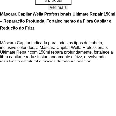
o produto
Ver mais
Máscara Capilar Wella Professionals Ultimate Repair 150ml
– Reparação Profunda, Fortalecimento da Fibra Capilar e
Redução do Frizz
Máscara Capilar indicada para todos os tipos de cabelo,
inclusive coloridos, a Máscara Capilar Wella Professionals
Ultimate Repair com 150ml repara profundamente, fortalece a
fibra capilar e reduz instantaneamente o frizz, devolvendo
resistência estrutural e maciez duradoura aos fios.
A Linha Ultimate Repair apresenta tecnologia adaptativa que
identifica automaticamente o grau de dano capilar, liberando
ingredientes proporcionalmente às necessidades dos fios. A
tecnologia com AHA (Ácido Alfa-Hidroxi)
penetra na fibra
capilar para equilibrar o pH e restaurar a resistência interna e
externa, enquanto o
Ômega-9
recompõe a hidratação natural.
O produto é
dermatologicamente testado
,
vegano
e
cruelty
free
, garantindo segurança para cabelos quimicamente
tratados sem comprometer a cor.