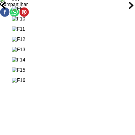
Compartilhar
AHA (Ácido Alfa-Hidroxi):
Restaura o pH dos fios,
fortalecendo a estrutura interna da fibra capilar e
promovendo reparo imediato.
Ômega-9:
Penetração profunda para repor lipídios
essenciais, melhorando elasticidade e resistência aos
danos mecânicos.
Vitamina E:
Proteção antioxidante contra radicais livres,
preservando a integridade da cutícula capilar e
prolongando a vitalidade dos fios.
Como Usar a Máscara Capilar Wella Professionals Ultimate
Repair
Após lavar com shampoo da linha Ultimate Repair,
remova o excesso de água girando os fios suavemente.
Aplique uma quantidade generosa uniformemente do