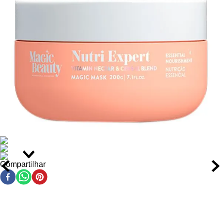
Como Usar o Máscara de Nutrição Magic Beauty Nutri
Expert
Após lavar os cabelos com shampoo, remova o excesso
de água com uma toalha.
Aplique a máscara mecha por mecha, concentrando no
comprimento e nas pontas, evitando o couro cabeludo.
Massageie suavemente para uniformizar a distribuição e
ativar a penetração dos nutrientes.
Deixe agir por 3 a 5 minutos, conforme o nível de
ressecamento dos fios.
Enxágue completamente até remover todo o produto.
Compartilhar