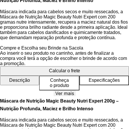
Nutrição Profunda, Maciez e Brilho Intenso
Máscara indicada para cabelos secos e muito ressecados, a
Máscara de Nutrição Magic Beauty Nutri Expert com 200
gramas nutre intensamente, recupera a maciez natural dos fios
e proporciona brilho radiante desde a primeira aplicação. Ideal
também para cabelos danificados e quimicamente tratados,
que demandam reparação profunda e proteção contínua.
Desenvolvida com tecnologia avançada em nutrição capilar, a
Compre e Escolha seu Brinde na Sacola
linha Nutri Expert age diretamente na estrutura interna dos fios,
Ao inserir o seu produto no carrinho, antes de finalizar a
repõe nutrientes essenciais e oferece uma barreira protetora
compra você terá a opção de escolher o brinde de acordo com
contra o ressecamento. A
Blindagem Antirressecamento
e a
a promoção.
Tecnologia de Penetração Profunda
garantem que os ativos
Calcular o frete
atinjam camadas profundas da fibra capilar, enquanto o
produto permanece livre de testes em animais, sendo Cruelty
Descrição
Conheça
Especificações
Free e dermatologicamente testado para segurança durante o
o produto
uso.
Ver mais
Máscara de Nutrição Magic Beauty Nutri Expert 200g –
Benefícios do Máscara de Nutrição
Nutrição Profunda, Maciez e Brilho Intenso
Reposição imediata de nutrientes essenciais para fios
Máscara indicada para cabelos secos e muito ressecados, a
ressecados e fragilizados.
Máscara de Nutrição Magic Beauty Nutri Expert com 200