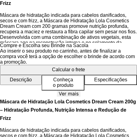
Frizz
Máscara de hidratação indicada para cabelos danificados,
secos e com frizz, a Máscara de Hidratação Lola Cosmetics
Dream Cream com 200 gramas promove nutrição profunda,
recupera a maciez e restaura a fibra capilar sem pesar nos fios.
Desenvolvida com uma combinação de ativos vegetais, esta
máscara age na reconstrução interna e no selamento da
Compre e Escolha seu Brinde na Sacola
cutícula capilar, proporcionando brilho intenso e toque sedoso.
Ao inserir o seu produto no carrinho, antes de finalizar a
compra você terá a opção de escolher o brinde de acordo com
A Linha Dream Cream é formulada para oferecer tratamento
a promoção.
intenso em etapas essenciais do cronograma capilar, sendo
Calcular o frete
ideal para recuperação de danos causados por processos
químicos, calor e agressões ambientais. A
Fórmula Vegana
Descrição
Conheça
Especificações
com Lipídios Naturais
e o
Complexo Reparador de
o produto
Proteínas Hidrolisadas
garantem máxima penetração nos
fios, enquanto o pH balanceado preserva a saúde do couro
Ver mais
cabeludo. O produto é Cruelty Free, livre de sulfatos e
Máscara de Hidratação Lola Cosmetics Dream Cream 200g
parabenos, e dermatologicamente testado para uso frequente.
– Hidratação Profunda, Nutrição Intensa e Redução de
Frizz
Benefícios da Máscara de Hidratação
Máscara de hidratação indicada para cabelos danificados,
Restaura a hidratação natural dos fios, com resultados
secos e com frizz, a Máscara de Hidratação Lola Cosmetics