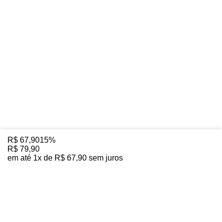
R$
67
,
90
15%
R$
79
,
90
em até
1
x de
R$
67
,
90
sem juros