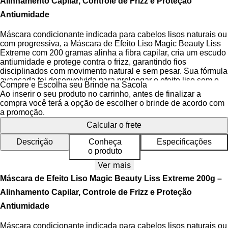
Alinhamento Capilar, Controle de Frizz e Proteção
Antiumidade
Máscara condicionante indicada para cabelos lisos naturais ou
com progressiva, a Máscara de Efeito Liso Magic Beauty Liss
Extreme com 200 gramas alinha a fibra capilar, cria um escudo
antiumidade e protege contra o frizz, garantindo fios
disciplinados com movimento natural e sem pesar. Sua fórmula
avançada foi desenvolvida para prolongar o efeito liso sem o
Compre e Escolha seu Brinde na Sacola
uso de químicas agressivas, oferecendo um tratamento
Ao inserir o seu produto no carrinho, antes de finalizar a
inteligente e eficaz para manutenção da escova progressiva e
compra você terá a opção de escolher o brinde de acordo com
definição de liso natural.
a promoção.
Calcular o frete
A linha Liss Extreme representa o equilíbrio entre alta
performance e cuidado responsável, com tecnologias que
Descrição
Conheça
Especificações
respeitam a integridade da fibra capilar. A
Fitoqueratina
, ativo
o produto
principal do produto, age reconstruindo a estrutura interna dos
fios sem enrijecer, enquanto os
Aminoácidos
e os extratos
Ver mais
vegetais de arnica e jaborandi promovem equilíbrio na
Máscara de Efeito Liso Magic Beauty Liss Extreme 200g –
oleosidade do couro cabeludo.
Alinhamento Capilar, Controle de Frizz e Proteção
O produto é Cruelty Free, dermatologicamente testado e livre
Antiumidade
de componentes químicos de alisamento, ideal para uso
frequente em cabelos sensíveis ou quimicamente tratados.
Máscara condicionante indicada para cabelos lisos naturais ou