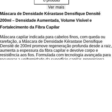
o produto
Ver mais
Máscara de Densidade Kérastase Densifique Densité
200ml – Densidade Aumentada, Volume Visível e
Fortalecimento da Fibra Capilar
Máscara capilar indicada para cabelos finos, com queda ou
rarefação, a Máscara de Densidade Kérastase Densifique
Densité de 200ml promove regeneração profunda desde a raiz,
aumenta a espessura da fibra capilar e devolve corpo e
resistência aos fios. Formulada com tecnologia avançada para
recuperar a uniformidade da superfície capilar, proporciona
textura reforçada e fios com até 6,9% mais espessos, além de
até 7 vezes mais elasticidade e 22% mais volume.
A Linha Densifique da Kérastase é reconhecida por sua ação
densificadora comprovada, desenvolvida para tratar cabelos
com perda de massa e densidade. A
Intra-Cyclane
e o
Ácido
Hialurônico
atuam sinergicamente para preencher as
irregularidades da fibra capilar e promover hidratação
duradoura. O produto é Cruelty Free, dermatologicamente
testado e livre de parabenos, garantindo segurança e eficácia
em cada aplicação.