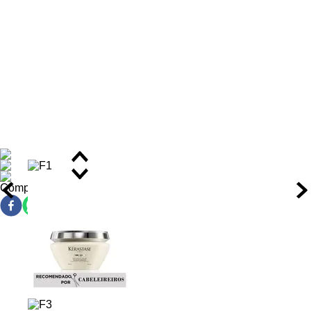
Benefícios da Máscara Capilar
Aumenta a densidade dos fios em até 6,9%, conferindo
sensação de cabelo mais grosso desde a base.
Proporciona até 7 vezes mais elasticidade e resistência à
fibra capilar.
Aumento de até 22% no volume dos fios, com efeito
corpo imediato e duradouro.
Protege e restaura a cutícula capilar, reduzindo quebras e
pontas duplas.
Hidrata intensamente da raiz às pontas, melhorando a
textura e a maciez dos fios.
Fortalece a estrutura interna da fibra capilar com ativos
Compartilhar
regeneradores.
Confere brilho intenso e toque sedoso após cada uso.
Ação/Resultado dos Ativos
Ácido Hialurônico:
Atua como umectante potente,
retendo água dentro da fibra capilar e promovendo