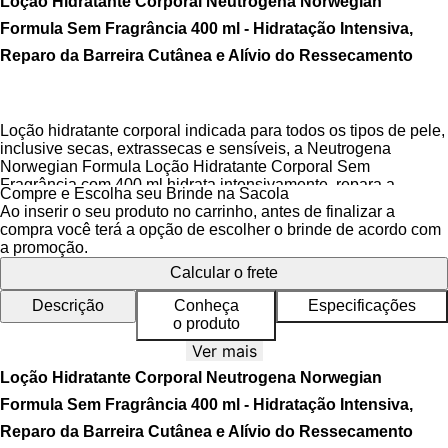
Loção Hidratante Corporal Neutrogena Norwegian
Formula Sem Fragrância 400 ml - Hidratação Intensiva,
Reparo da Barreira Cutânea e Alívio do Ressecamento
Loção hidratante corporal indicada para todos os tipos de pele,
inclusive secas, extrassecas e sensíveis, a Neutrogena
Norwegian Formula Loção Hidratante Corporal Sem
Fragrância com 400 ml hidrata intensivamente, repara a
Compre e Escolha seu Brinde na Sacola
barreira cutânea e proporciona alívio imediato aos sinais de
Ao inserir o seu produto no carrinho, antes de finalizar a
ressecamento.
compra você terá a opção de escolher o brinde de acordo com
a promoção.
Sua fórmula é
sem fragrância
, não oleosa e de rápida
Calcular o frete
absorção, ideal para o uso diário, deixando a pele macia,
nutrida e protegida. Comprovadamente eficaz, oferece
Descrição
Conheça
Especificações
hidratação prolongada por até 48 horas e respeita o pH
o produto
fisiológico da pele.
Ver mais
Loção Hidratante Corporal Neutrogena Norwegian
Benefícios da Loção Corporal
Formula Sem Fragrância 400 ml - Hidratação Intensiva,
Reparo da Barreira Cutânea e Alívio do Ressecamento