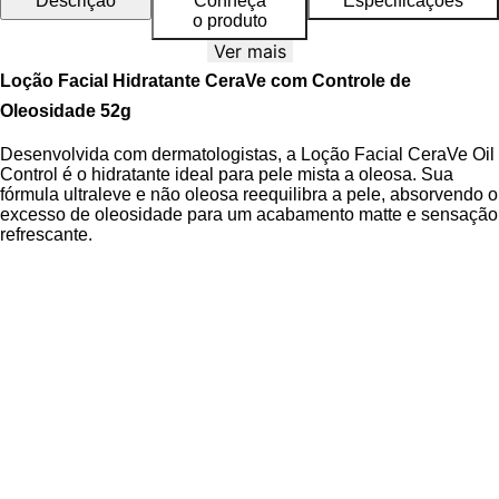
Descrição
Conheça
Especificações
o produto
Ver mais
Loção Facial Hidratante CeraVe com Controle de
Oleosidade 52g
Desenvolvida com dermatologistas, a Loção Facial CeraVe Oil
Control é o hidratante ideal para pele mista a oleosa. Sua
fórmula ultraleve e não oleosa reequilibra a pele, absorvendo o
excesso de oleosidade para um acabamento matte e sensação
refrescante.
CeraVe Loção Facial Hidratante Oil Control 52g
Esta loção atua diretamente no reequilíbrio da pele mista a
oleosa, resolvendo o dilema entre hidratação e controle de
brilho. Sua fórmula inteligente, com 3 ceramidas essenciais,
restaura a barreira protetora, enquanto a Niacinamida e o
Ácido Hialurônico acalmam e mantêm a hidratação ideal. A
tecnologia de absorção de oleosidade proporciona um
acabamento matte imediato e duradouro. O resultado é uma
pele que não fica nem muito seca, nem muito oleosa, mas