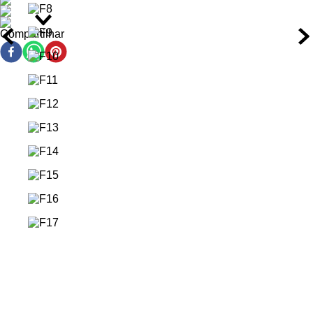
limpeza do rosto, aplique generosamente no rosto e
pescoço, evitando a área dos olhos.
No primeiro uso, pode ser necessário pressionar o pump
Compartilhar
de 10 a 20 vezes.
Adicione a Loção Hidratante CeraVe Oil Control à sua rotina e
conquiste uma pele hidratada com acabamento matte o dia
todo.