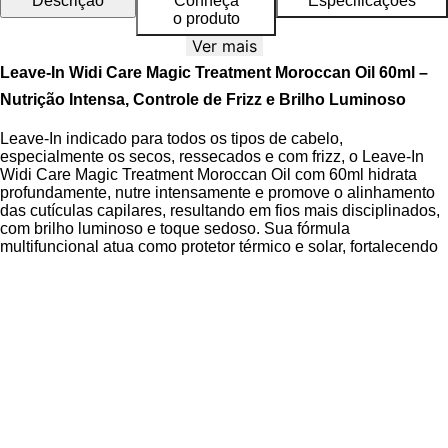
Descrição
Conheça
Especificações
o produto
Ver mais
Leave-In Widi Care Magic Treatment Moroccan Oil 60ml –
Nutrição Intensa, Controle de Frizz e Brilho Luminoso
Leave-In indicado para todos os tipos de cabelo,
especialmente os secos, ressecados e com frizz, o Leave-In
Widi Care Magic Treatment Moroccan Oil com 60ml hidrata
profundamente, nutre intensamente e promove o alinhamento
das cutículas capilares, resultando em fios mais disciplinados,
com brilho luminoso e toque sedoso. Sua fórmula
multifuncional atua como protetor térmico e solar, fortalecendo
a fibra capilar e protegendo contra danos diários.
Desenvolvido com ativos de alta performance, o produto
combina poderosos óleos vegetais e aminoácidos que
restauram a integridade dos fios. A
Tecnologia Moroccan Oil
Complex
potencializa a penetração dos nutrientes nas
camadas da fibra capilar, enquanto o
pH balanceado entre
3,5 e 4,5
auxilia na selagem da cutícula, promovendo maciez
duradoura. Fórmula livre de parabenos e indicada para uso
diário, ideal para quem busca um tratamento completo sem
resíduos pesados.