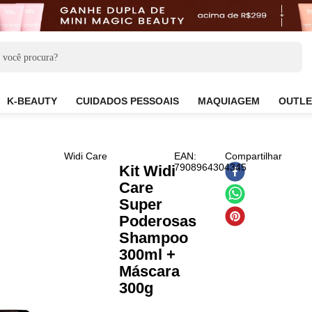
CARE
K-BEAUTY
CUIDADOS PESSOAIS
MAQUIAG
Widi Care
EAN
:
Compa
7908964304345
Kit Widi
Care
Super
Poderosas
Shampoo
300ml +
Máscara