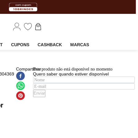
EM
OUTLET
CUPONS
CASHBACK
MARCAS
EAN
:
Compartilhar
Este produto não está disponível n
7908964304369
Quero saber quando estiver disp
Widi Care
 Óleos
mpoo
Enviar
l +
icionador
l