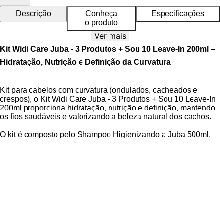
Descrição
Conheça
Especificações
o produto
Ver mais
Kit Widi Care Juba - 3 Produtos + Sou 10 Leave-In 200ml –
Hidratação, Nutrição e Definição da Curvatura
Kit para cabelos com curvatura (ondulados, cacheados e
crespos), o Kit Widi Care Juba - 3 Produtos + Sou 10 Leave-In
200ml proporciona hidratação, nutrição e definição, mantendo
os fios saudáveis e valorizando a beleza natural dos cachos.
O kit é composto pelo Shampoo Higienizando a Juba 500ml,
hidro-nutritivo que limpa os cabelos com curvatura sem
ressecar ou embaraçar, promovendo hidratação e nutrição
intensa desde a primeira aplicação. O Condicionando a Juba
Condicionador Hidro-Nutritivo 500ml que oferece alta
emoliência, desembaraço, maciez e brilho, hidratando e
nutrindo a fibra capilar em uma única aplicação. A Juba
Máscara Hidro-Nutritiva 500 gramas é uma máscara de
tratamento desenvolvida para hidratação profunda e nutrição
intensa, fortalecendo, restaurando a saúde dos fios e