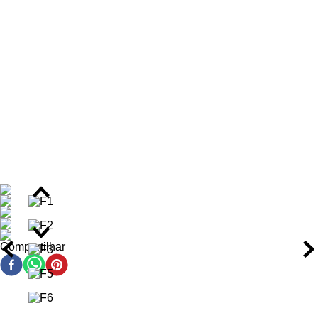
combatendo o frizz e o Sou 10 Leave-In 200ml, tratamento
capilar multifuncional que oferece dez benefícios em um único
produto, incluindo proteção térmica e filtro solar, atuando
diretamente na fibra capilar.
A linha Juba da Widi Care é
Cruelty Free
e liberada para
técnicas de Low Poo e Co-Wash, contendo ativos 100%
vegetais que promovem emoliência, condicionamento e brilho,
além de auxiliar na definição dos cachos por até 48 horas.
Benefícios do Kit Widi Care Juba
Limpa os fios suavemente sem ressecar ou embaraçar.
Promove hidratação e nutrição profunda da fibra capilar.
Reduz o frizz em até 70% e aumenta a definição dos
cachos por até 48 horas.
Compartilhar
Confere brilho intenso e maciez superior aos fios.
Proteção térmica contra ferramentas de calor e filtro solar
para os fios.
Repara e condiciona a fibra capilar danificada,
prevenindo pontas duplas.