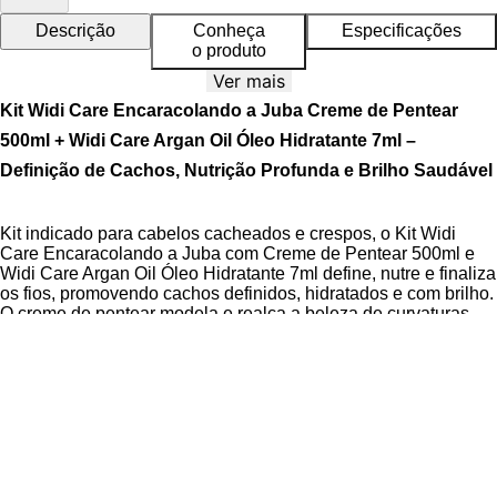
Descrição
Conheça
Especificações
o produto
Ver mais
Kit Widi Care Encaracolando a Juba Creme de Pentear
500ml + Widi Care Argan Oil Óleo Hidratante 7ml –
Definição de Cachos, Nutrição Profunda e Brilho Saudável
Kit indicado para cabelos cacheados e crespos, o Kit Widi
Care Encaracolando a Juba com Creme de Pentear 500ml e
Widi Care Argan Oil Óleo Hidratante 7ml define, nutre e finaliza
os fios, promovendo cachos definidos, hidratados e com brilho.
O creme de pentear modela e realça a beleza de curvaturas
3A, 3B e 3C, enquanto o óleo hidratante finaliza com maciez e
luminosidade.
O Creme de Pentear é um finalizador que proporciona
definição, nutrição e brilho, além de controle de frizz e proteção
térmica. Já o Óleo Hidratante é um finalizador leve e de fácil
absorção, ideal para hidratar instantaneamente, alinhar os fios
e protegê-los de danos.