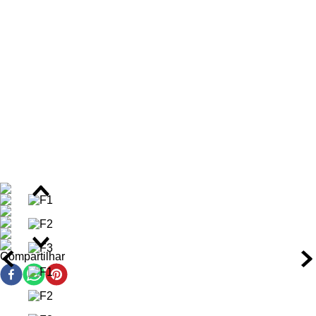
Ambos os produtos da Widi Care são
Cruelty Free
e
"Totalmente Liberados", o que significa que são livres de
substâncias restritivas como sulfatos, silicones, parabenos,
petrolatos e óleos minerais.
Benefícios do Kit Widi Care
Cachos definidos e naturais, com controle de frizz de até
90%.
Hidratação e nutrição intensas que penetram na fibra
capilar.
Brilho saudável e duradouro, realçando a vitalidade dos
fios.
Maciez e sedosidade ao toque, sem pesar os cabelos.
Proteção térmica eficaz contra danos de secadores e
pranchas.
Compartilhar
Ajuda a prevenir o envelhecimento dos fios, mantendo a
elasticidade.