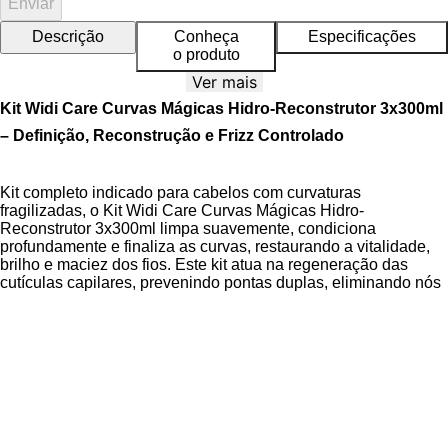
Enviar
Descrição
Conheça
Especificações
o produto
Ver mais
Kit Widi Care Curvas Mágicas Hidro-Reconstrutor 3x300ml
– Definição, Reconstrução e Frizz Controlado
Kit completo indicado para cabelos com curvaturas
fragilizadas, o Kit Widi Care Curvas Mágicas Hidro-
Reconstrutor 3x300ml limpa suavemente, condiciona
profundamente e finaliza as curvas, restaurando a vitalidade,
brilho e maciez dos fios. Este kit atua na regeneração das
cutículas capilares, prevenindo pontas duplas, eliminando nós
indesejados e suavizando o frizz.
A linha Curvas Mágicas da Widi Care foi desenvolvida para
proporcionar uma experiência de cuidado capilar inovadora e
eficaz. Formulada para atender as necessidades específicas
de cabelos com curvaturas, ela oferece uma
Tecnologia
Hidro-Reconstrutora
que repõe a umidade essencial e
deposita massa nas áreas danificadas da fibra capilar. O
Shampoo Cremoso Hidro-Reconstrutor com 300ml higieniza