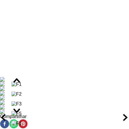
sem ressecar e reequilibra a umidade; o Condicionador Hidro-
Reconstrutor com 300ml hidrata, desembaraça e sela a
cutícula capilar; e o Creme de Pentear Hidro-Reconstrutor com
300ml ativa os cachos, controla o frizz e oferece proteção
térmica e solar.
Benefícios do Kit Widi Care Curvas Mágicas Hidro-
Reconstrutor
Restaura a vitalidade e a saúde dos fios fragilizados.
Promove definição e movimento natural às curvaturas.
Reduz até 80% do frizz e previne pontas duplas.
Aumenta a maciez e o brilho intenso da fibra capilar.
Oferece proteção térmica e solar para os fios.
Fortalece a fibra capilar contra a quebra e aumenta a
elasticidade.
Compartilhar