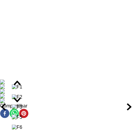
e brilhantes, a Máscara Super Hidratante Argan Oil
proporciona tratamento de choque para repor a umidade e
nutrientes, enquanto o Óleo Hidratante Argan Oil é um
finalizador leve que hidrata e protege. A sinergia dos produtos
realça a beleza natural dos fios, deixando-os saudáveis e
revitalizados.
Benefícios do Kit Capilar
Hidratação intensa e duradoura, transformando cabelos
ressecados em sedosos.
Brilho espelhado e maciez extrema, realçando a beleza
natural dos fios.
Controle eficaz do frizz, proporcionando cabelos mais
alinhados e disciplinados, com redução de até 70% do
frizz.
Compartilhar
Reparação de pontas duplas e selamento da cutícula
capilar para fios mais saudáveis.
Proteção térmica contra calor de secadores e pranchas e
ação antioxidante que defende contra danos externos.
Revitalização e fortalecimento da fibra capilar,