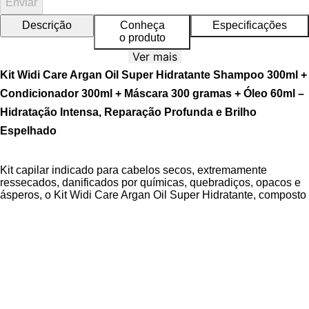
Enviar
Descrição
Conheça
Especificações
o produto
Ver mais
Kit Widi Care Argan Oil Super Hidratante Shampoo 300ml +
Condicionador 300ml + Máscara 300 gramas + Óleo 60ml –
Hidratação Intensa, Reparação Profunda e Brilho
Espelhado
Kit capilar indicado para cabelos secos, extremamente
ressecados, danificados por químicas, quebradiços, opacos e
ásperos, o Kit Widi Care Argan Oil Super Hidratante, composto
por Shampoo 300ml, Condicionador 300ml, Máscara 300
gramas e Óleo 60ml, proporciona hidratação intensa,
reparação da fibra capilar e revitalização para a saúde dos fios.
A linha Widi Care Argan Oil Super Hidratante oferece uma
experiência de cuidado capilar completa, formulada para
transformar os fios de forma visível. O Shampoo Argan Oil
Super Hidratante limpa suavemente, o Condicionador Argan
Oil Super Hidratante transforma cabelos secos em fios macios