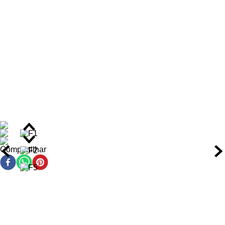
Benefícios do Kit
Reparação completa da fibra capilar em 90 segundos,
devolvendo resistência e vitalidade aos fios opacos.
Redução de até 99% na quebra dos fios graças à
reconstrução das ligações internas danificadas.
Ação anti frizz com proteção prolongada por até 72 horas,
reduzindo o 80% do volume indesejado.
Proteção térmica até 230°C, prevenindo danos durante
escovação e modelagem com calor.
12 vezes mais suavidade e maciez desde o primeiro uso,
graças ao selamento da cutícula capilar.
Compartilhar
Nutrição equilibrada que combate a porosidade capilar
sem pesar os fios finos ou delicados.
Fórmula leve adequada para todos os tipos de cabelo,
inclusive quimicamente tratados e cacheados.