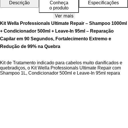
Descrição
Conheça
Especificações
o produto
Ver mais
Kit Wella Professionals Ultimate Repair – Shampoo 1000ml
+ Condicionador 500ml + Leave-In 95ml – Reparação
Capilar em 90 Segundos, Fortalecimento Extremo e
Redução de 99% na Quebra
Kit de Tratamento indicado para cabelos muito danificados e
quebradiços, o Kit Wella Professionals Ultimate Repair com
Shampoo 1L, Condicionador 500ml e Leave-In 95ml repara
profundamente a fibra capilar e reduz até 99% a quebra dos
fios, restaurando força e maciez desde a primeira aplicação.
A Linha Ultimate Repair conta com a
Tecnologia Bond
Builder
, que reconstrói as ligações internas da fibra capilar em
90 segundos, combinada com
Omega-9
e
AHA
para nutrição
profunda e selamento da cutícula capilar. O Kit é
Cruelty Free
,
dermatologicamente testado e livre de parabenos, ideal para
reconstrução intensa com fragrância luxuosa que prolonga a
sensação de frescor por até 24 horas.