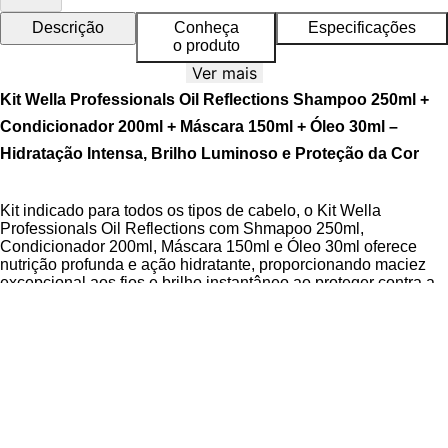
Descrição
Conheça
Especificações
o produto
Ver mais
Kit Wella Professionals Oil Reflections Shampoo 250ml +
Condicionador 200ml + Máscara 150ml + Óleo 30ml –
Hidratação Intensa, Brilho Luminoso e Proteção da Cor
Kit indicado para todos os tipos de cabelo, o Kit Wella
Professionals Oil Reflections com Shmapoo 250ml,
Condicionador 200ml, Máscara 150ml e Óleo 30ml oferece
nutrição profunda e ação hidratante, proporcionando maciez
excepcional aos fios e brilho instantâneo ao proteger contra a
perda de cor.
O Shampoo Oil Reflections limpa suavemente, o
Condicionador Oil Reflections oferece suavização rápida, a
Máscara de Tratamento nutre intensivamente e reconstrói, e o
Óleo Oil Reflections controla o frizz e dá acabamento brilhante.
A Linha Wella Professionals Oil Reflections utiliza o programa
Oleology para proteger e prevenir a degeneração natural dos