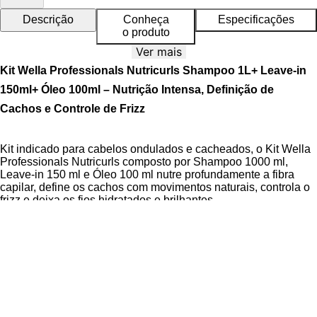
Descrição
Conheça
Especificações
o produto
Ver mais
Kit Wella Professionals Nutricurls Shampoo 1L+ Leave-in
150ml+ Óleo 100ml – Nutrição Intensa, Definição de
Cachos e Controle de Frizz
Kit indicado para cabelos ondulados e cacheados, o Kit Wella
Professionals Nutricurls composto por Shampoo 1000 ml,
Leave-in 150 ml e Óleo 100 ml nutre profundamente a fibra
capilar, define os cachos com movimentos naturais, controla o
frizz e deixa os fios hidratados e brilhantes.
A linha Nutricurls oferece cuidados especializados para
cabelos ondulados e cacheados, utilizando uma fórmula suave
que respeita o couro cabeludo e os fios, sem ressecar ou
agredir. O
Complexo Nourish-In
, presente nos produtos,
combina óleo de jojoba e pantenol para proporcionar leve
nutrição, prevenir o frizz e deixar os cabelos maleáveis e com
toque suave. O Shampoo limpa suavemente enquanto remove
impurezas; o Leave-in em gel modelador oferece fixação