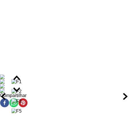
elástica média para definição prolongada; e o Óleo nutre
intensamente como finalização.
O Kit é dermatologicamente testado, Cruelty Free e livre de
sulfatos, assegurando uma rotina capilar completa e saudável
para curvas bem definidas e aspecto natural.
Benefícios do Kit
Nutrição intensa com óleo de jojoba e extrato de trigo,
que penetra na fibra capilar para restaurar a vitalidade e
reduzir o ressecamento em até 70%.
Definição de cachos e ondas com fixação elástica média,
proporcionando movimentos naturais que duram até 24
horas após a aplicação.
Compartilhar
Redução de 60% do frizz, selando a cutícula capilar para
fios mais disciplinados e com brilho intenso desde a
primeira lavagem.
Hidratação profunda sem pesar, ideal para cabelos
ondulados e cacheados que precisam de manutenção
diária.