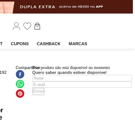
EM
OUTLET
CUPONS
CASHBACK
MARCAS
EAN
:
Compartilhar
Este produto não está disponível n
1009980192
Quero saber quando estiver disp
ella
essionals
o Sun -
Enviar
mpoo
l +
icionador
l + Leave