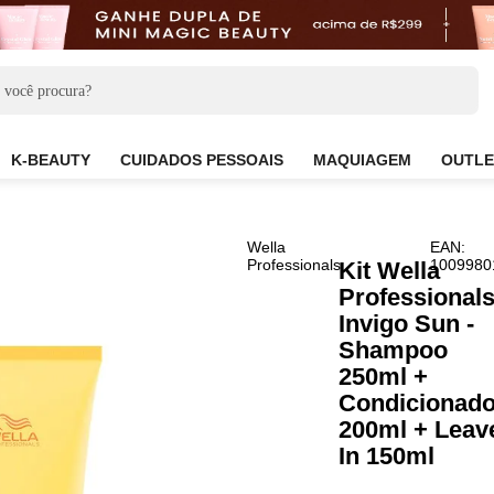
CARE
K-BEAUTY
CUIDADOS PESSOAIS
MAQUIAG
Wella
Professionals
Kit W
Prof
Invig
Sha
250m
Cond
200m