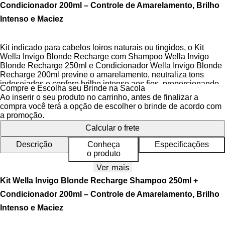
Condicionador 200ml – Controle de Amarelamento, Brilho
Intenso e Maciez
Kit indicado para cabelos loiros naturais ou tingidos, o Kit
Wella Invigo Blonde Recharge com Shampoo Wella Invigo
Blonde Recharge 250ml e Condicionador Wella Invigo Blonde
Recharge 200ml previne o amarelamento, neutraliza tons
indesejados e confere brilho intenso aos fios, proporcionando
Compre e Escolha seu Brinde na Sacola
limpeza suave e nutrição essencial.
Ao inserir o seu produto no carrinho, antes de finalizar a
compra você terá a opção de escolher o brinde de acordo com
A linha Invigo Blonde Recharge oferece cuidados
a promoção.
especializados para cabelos loiros, com fórmulas enriquecidas
Calcular o frete
com pigmentos violeta que combatem a oxidação e mantêm a
vitalidade dos tons. O shampoo refresca e limpa suavemente,
Descrição
Conheça
Especificações
enquanto o condicionador facilita o desembaraço e deixa os
o produto
fios manejáveis. A
Tecnologia Pigmentos Violeta
ajuda a
neutralizar tons amarelados, restaurando a
Ver mais
multidimensionalidade dos cabelos loiros.
Kit Wella Invigo Blonde Recharge Shampoo 250ml +
O Kit é ideal para uma rotina profissional, garantindo
Condicionador 200ml – Controle de Amarelamento, Brilho
resultados visíveis e uma fragrância sutil e duradoura.
Intenso e Maciez