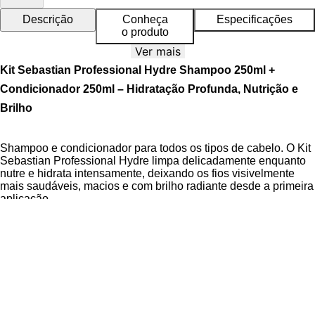
Descrição
Conheça
Especificações
o produto
Ver mais
Kit Sebastian Professional Hydre Shampoo 250ml +
Condicionador 250ml – Hidratação Profunda, Nutrição e
Brilho
Shampoo e condicionador para todos os tipos de cabelo. O Kit
Sebastian Professional Hydre limpa delicadamente enquanto
nutre e hidrata intensamente, deixando os fios visivelmente
mais saudáveis, macios e com brilho radiante desde a primeira
aplicação.
A linha Sebastian Professional Hydre foi desenvolvida para
repor a umidade dos fios ressecados, prevenir frizz e restaurar
a vitalidade dos cabelos. Sua exclusiva fórmula contém pró-
vitamina B5 e óleo mineral que hidratam profundamente,
promovendo fios suaves e fáceis de pentear.
Além disso, proporciona brilho intenso e toque sedoso,
garantindo cabelos bonitos, saudáveis e protegidos contra