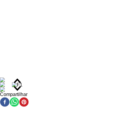
agressões externas.
Sua fórmula equilibrada garante maciez e nutrição desde a
primeira aplicação, indo muito além da limpeza.
Benefícios do Kit
Hidratação profunda e nutrição intensa dos fios
Limpeza eficaz sem ressecar
Maciez e toque sedoso desde a primeira aplicação
Brilho visível e duradouro
Ajuda a prevenir frizz e pontas ressecadas
Ideal para todos os tipos de cabelo
Compartilhar
Ação/Resultado dos Ativos